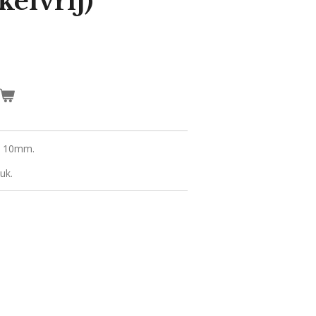
kelvrij)
ij 10mm.
uk.