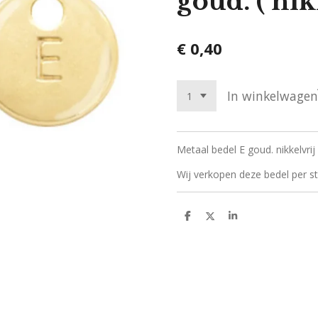
goud. ( nik
€ 0,40
In winkelwagen
Metaal bedel E goud. nikkelvr
Wij verkopen deze bedel per st
D
D
S
e
e
h
l
e
a
e
l
r
n
e