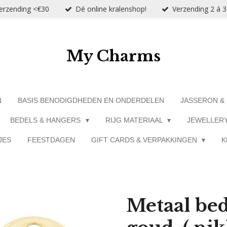
verzending <€30
Dé online kralenshop!
Verzending 2 á 
My Charms
N
BASIS BENODIGDHEDEN EN ONDERDELEN
JASSERON &
BEDELS & HANGERS
RIJG MATERIAAL
JEWELLER
JES
FEESTDAGEN
GIFT CARDS & VERPAKKINGEN
K
Metaal bede