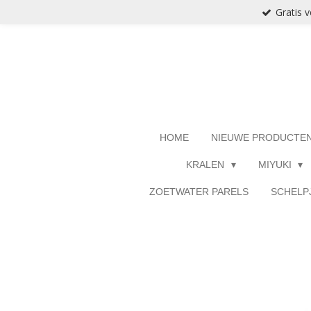
Gratis 
Ga
direct
naar
de
hoofdinhoud
HOME
NIEUWE PRODUCTE
KRALEN
MIYUKI
ZOETWATER PARELS
SCHELP