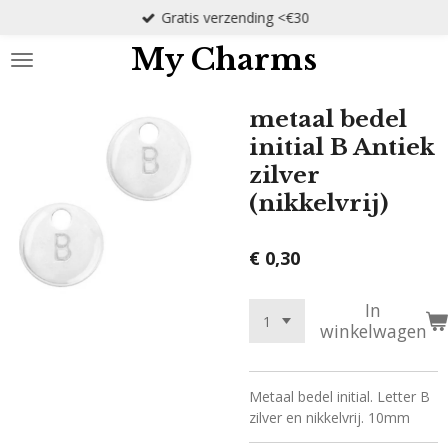
Gratis verzending <€30
Ga
direct
My Charms
naar
de
hoofdinhoud
metaal bedel
initial B Antiek
zilver
(nikkelvrij)
€ 0,30
In
winkelwagen
Metaal bedel initial. Letter B
zilver en nikkelvrij. 10mm