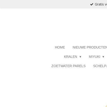
Gratis 
Ga
direct
naar
de
hoofdinhoud
HOME
NIEUWE PRODUCTE
KRALEN
MIYUKI
ZOETWATER PARELS
SCHELP