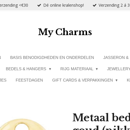
verzending <€30
Dé online kralenshop!
Verzending 2 á 
My Charms
N
BASIS BENODIGDHEDEN EN ONDERDELEN
JASSERON &
BEDELS & HANGERS
RIJG MATERIAAL
JEWELLER
JES
FEESTDAGEN
GIFT CARDS & VERPAKKINGEN
K
Metaal bed