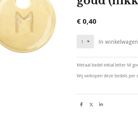
goud (nikk
€ 0,40
In winkelwagen
Metaal bedel initial letter M 
Wij verkopen deze bedels per s
D
D
S
e
e
h
l
e
a
e
l
r
n
e