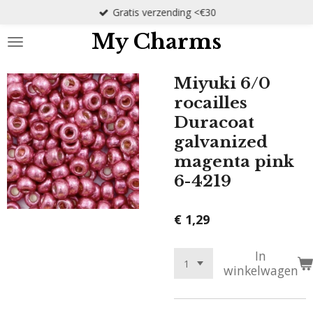
Gratis verzending <€30
Ga
direct
My Charms
naar
de
hoofdinhoud
Miyuki 6/0
rocailles
Duracoat
galvanized
magenta pink
6-4219
€ 1,29
In
winkelwagen