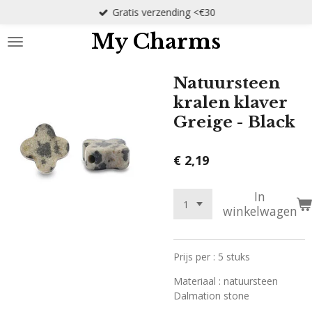
Gratis verzending <€30
Ga
direct
My Charms
naar
de
hoofdinhoud
Natuursteen
kralen klaver
Greige - Black
€ 2,19
In
winkelwagen
Prijs per : 5 stuks
Materiaal : natuursteen
Dalmation stone