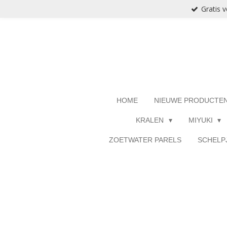
Gratis 
Ga
direct
naar
de
hoofdinhoud
HOME
NIEUWE PRODUCTE
KRALEN
MIYUKI
ZOETWATER PARELS
SCHELP