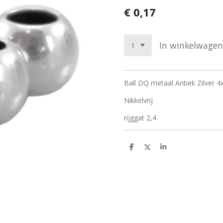
€ 0,17
In winkelwagen
Ball DQ metaal Antiek Zilver
Nikkelvrij
rijggat 2,4
D
D
S
e
e
h
l
e
a
e
l
r
n
e