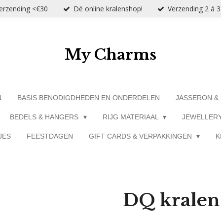
verzending <€30
Dé online kralenshop!
Verzending 2 á 
My Charms
N
BASIS BENODIGDHEDEN EN ONDERDELEN
JASSERON &
BEDELS & HANGERS
RIJG MATERIAAL
JEWELLER
JES
FEESTDAGEN
GIFT CARDS & VERPAKKINGEN
K
DQ kralen 