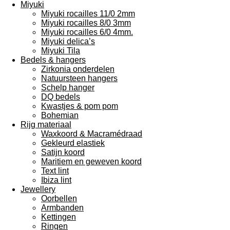
Miyuki
Miyuki rocailles 11/0 2mm
Miyuki rocailles 8/0 3mm
Miyuki rocailles 6/0 4mm.
Miyuki delica’s
Miyuki Tila
Bedels & hangers
Zirkonia onderdelen
Natuursteen hangers
Schelp hanger
DQ bedels
Kwastjes & pom pom
Bohemian
Rijg materiaal
Waxkoord & Macramédraad
Gekleurd elastiek
Satijn koord
Maritiem en geweven koord
Text lint
Ibiza lint
Jewellery
Oorbellen
Armbanden
Kettingen
Ringen