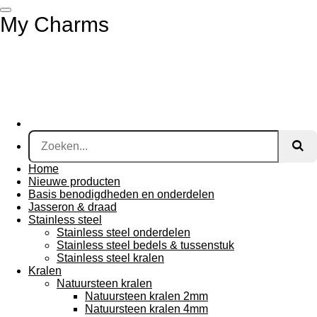
Ga
My Charms
direct
naar
de
hoofdinhoud
Home
Nieuwe producten
Basis benodigdheden en onderdelen
Jasseron & draad
Stainless steel
Stainless steel onderdelen
Stainless steel bedels & tussenstuk
Stainless steel kralen
Kralen
Natuursteen kralen
Natuursteen kralen 2mm
Natuursteen kralen 4mm