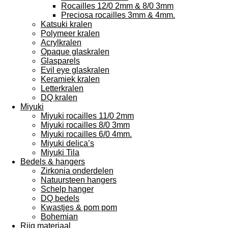
Rocailles 12/0 2mm & 8/0 3mm
Preciosa rocailles 3mm & 4mm.
Katsuki kralen
Polymeer kralen
Acrylkralen
Opaque glaskralen
Glasparels
Evil eye glaskralen
Keramiek kralen
Letterkralen
DQ kralen
Miyuki
Miyuki rocailles 11/0 2mm
Miyuki rocailles 8/0 3mm
Miyuki rocailles 6/0 4mm.
Miyuki delica’s
Miyuki Tila
Bedels & hangers
Zirkonia onderdelen
Natuursteen hangers
Schelp hanger
DQ bedels
Kwastjes & pom pom
Bohemian
Rijg materiaal