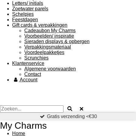
Letters/ initials
Zoetwater parels
Schelpjes
Feestdagen
Gift cards & verpakkingen
Cadeaubon My Charms
Voorbeelden/ inspiratie
Sieraden displays & opbergen
Verpakkingsmateriaal
Voordeelpakketjes
Scrunchies
Klantenservice
Algemene voorwaarden
Contact
Account
Gratis verzending <€30
My Charms
Home