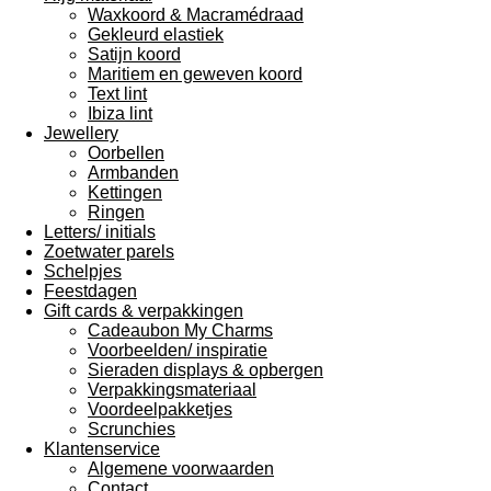
Waxkoord & Macramédraad
Gekleurd elastiek
Satijn koord
Maritiem en geweven koord
Text lint
Ibiza lint
Jewellery
Oorbellen
Armbanden
Kettingen
Ringen
Letters/ initials
Zoetwater parels
Schelpjes
Feestdagen
Gift cards & verpakkingen
Cadeaubon My Charms
Voorbeelden/ inspiratie
Sieraden displays & opbergen
Verpakkingsmateriaal
Voordeelpakketjes
Scrunchies
Klantenservice
Algemene voorwaarden
Contact