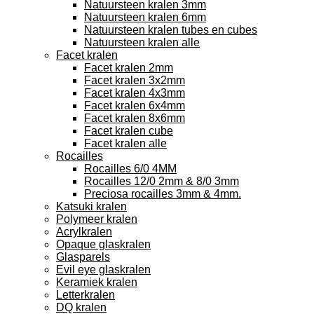
Natuursteen kralen 3mm
Natuursteen kralen 6mm
Natuursteen kralen tubes en cubes
Natuursteen kralen alle
Facet kralen
Facet kralen 2mm
Facet kralen 3x2mm
Facet kralen 4x3mm
Facet kralen 6x4mm
Facet kralen 8x6mm
Facet kralen cube
Facet kralen alle
Rocailles
Rocailles 6/0 4MM
Rocailles 12/0 2mm & 8/0 3mm
Preciosa rocailles 3mm & 4mm.
Katsuki kralen
Polymeer kralen
Acrylkralen
Opaque glaskralen
Glasparels
Evil eye glaskralen
Keramiek kralen
Letterkralen
DQ kralen