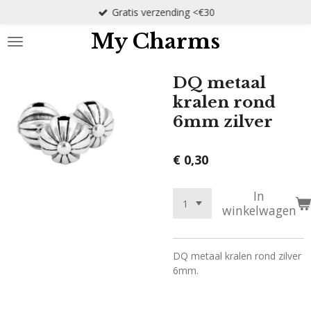
Gratis verzending <€30
Ga
direct
My Charms
naar
de
hoofdinhoud
DQ metaal
kralen rond
6mm zilver
€ 0,30
In
winkelwagen
DQ metaal kralen rond zilver
6mm.