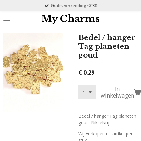
Gratis verzending <€30
Ga
direct
My Charms
naar
de
hoofdinhoud
Bedel / hanger
Tag planeten
goud
€ 0,29
In
winkelwagen
Bedel / hanger Tag planeten
goud. Nikkelvrij.
Wij verkopen dit artikel per
stuk.