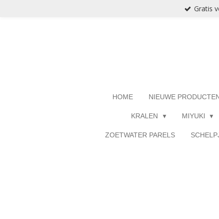
Gratis 
Ga
direct
naar
de
hoofdinhoud
HOME
NIEUWE PRODUCTE
KRALEN
MIYUKI
ZOETWATER PARELS
SCHELP