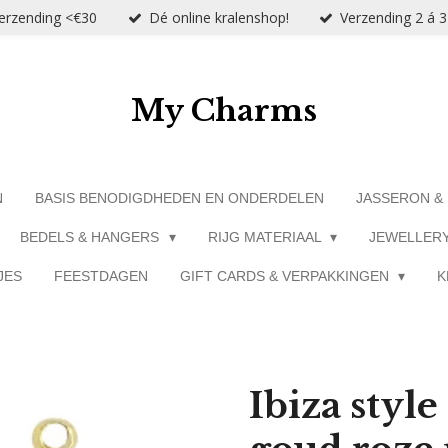
verzending <€30
Dé online kralenshop!
Verzending 2 á 
My Charms
N
BASIS BENODIGDHEDEN EN ONDERDELEN
JASSERON &
BEDELS & HANGERS
RIJG MATERIAAL
JEWELLER
JES
FEESTDAGEN
GIFT CARDS & VERPAKKINGEN
K
Ibiza styl