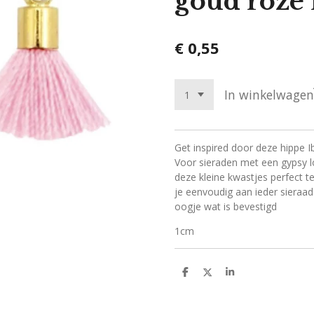
goud roze
€ 0,55
In winkelwagen
Get inspired door deze hippe Ib
Voor sieraden met een gypsy loo
deze kleine kwastjes perfect t
je eenvoudig aan ieder sieraad
oogje wat is bevestigd
1cm
D
D
S
e
e
h
l
e
a
e
l
r