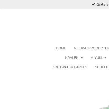
Gratis 
Ga
direct
naar
de
hoofdinhoud
HOME
NIEUWE PRODUCTE
KRALEN
MIYUKI
ZOETWATER PARELS
SCHELP