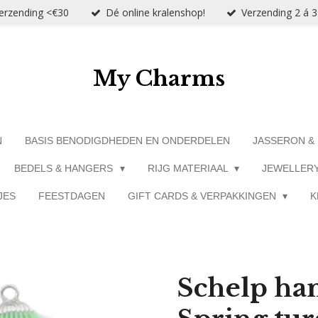
verzending <€30
Dé online kralenshop!
Verzending 2 á 
My Charms
N
BASIS BENODIGDHEDEN EN ONDERDELEN
JASSERON &
BEDELS & HANGERS
RIJG MATERIAAL
JEWELLER
JES
FEESTDAGEN
GIFT CARDS & VERPAKKINGEN
K
Schelp ha