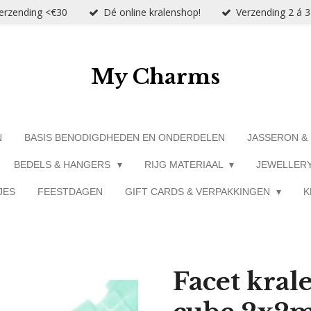
verzending <€30
Dé online kralenshop!
Verzending 2 á 
My Charms
N
BASIS BENODIGDHEDEN EN ONDERDELEN
JASSERON &
BEDELS & HANGERS
RIJG MATERIAAL
JEWELLER
JES
FEESTDAGEN
GIFT CARDS & VERPAKKINGEN
K
Facet kral