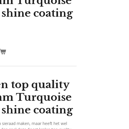
mm Turquoise
 shine coating
en top quality
mm Turquoise
 shine coating
sch sieraad maken, maar heeft het wel