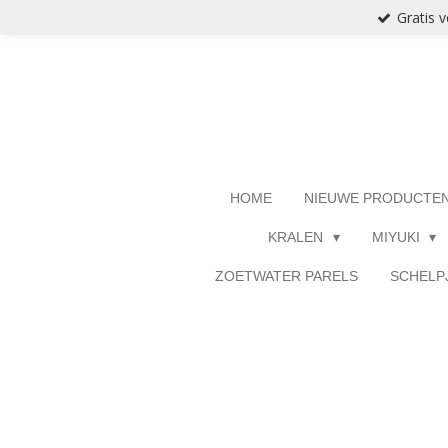
Gratis 
Ga
direct
naar
de
hoofdinhoud
HOME
NIEUWE PRODUCTE
KRALEN
MIYUKI
ZOETWATER PARELS
SCHELP