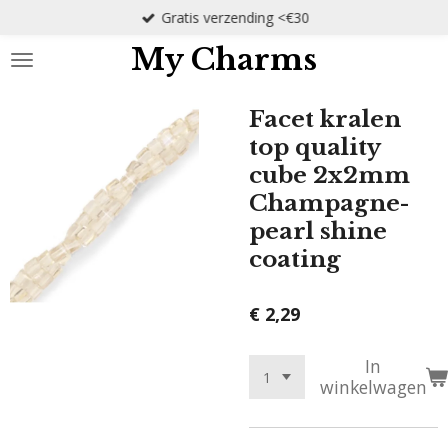
Gratis verzending <€30
Ga
direct
My Charms
naar
de
hoofdinhoud
Facet kralen
top quality
cube 2x2mm
Champagne-
pearl shine
coating
€ 2,29
In
winkelwagen