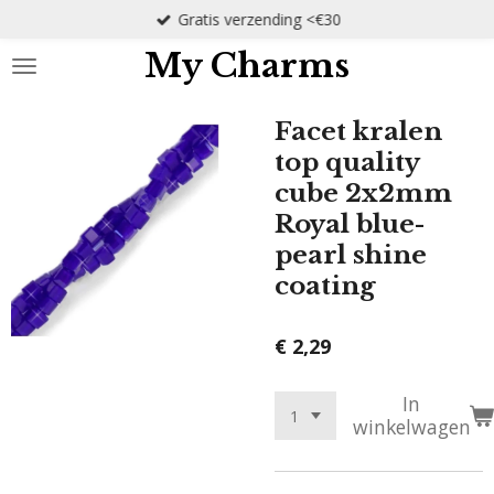
Gratis verzending <€30
Ga
direct
My Charms
naar
de
hoofdinhoud
Facet kralen
top quality
cube 2x2mm
Royal blue-
pearl shine
coating
€ 2,29
In
winkelwagen