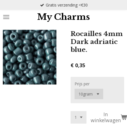
Gratis verzending <€30
Ga
direct
My Charms
naar
de
hoofdinhoud
Rocailles 4mm
Dark adriatic
blue.
€ 0,35
Prijs per
In
winkelwagen