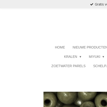
Gratis 
Ga
direct
naar
de
hoofdinhoud
HOME
NIEUWE PRODUCTE
KRALEN
MIYUKI
ZOETWATER PARELS
SCHELP