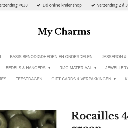
verzending <€30
Dé online kralenshop!
Verzending 2 á 
My Charms
N
BASIS BENODIGDHEDEN EN ONDERDELEN
JASSERON &
BEDELS & HANGERS
RIJG MATERIAAL
JEWELLER
JES
FEESTDAGEN
GIFT CARDS & VERPAKKINGEN
K
Rocailles