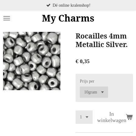
Dé online kralenshop!
Ga
direct
My Charms
naar
de
hoofdinhoud
Rocailles 4mm
Metallic Silver.
€ 0,35
Prijs per
In
winkelwagen