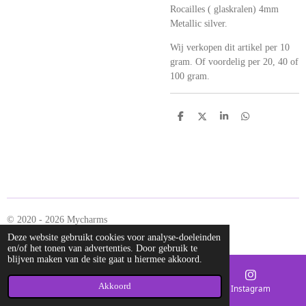
Rocailles ( glaskralen) 4mm
Metallic silver.
Wij verkopen dit artikel per 10
gram. Of voordelig per 20, 40 of
100 gram.
D
D
S
D
e
e
h
e
l
e
a
l
e
l
r
e
n
e
n
© 2020 - 2026 Mycharms
Powered by
JouwWeb
Deze website gebruikt cookies voor analyse-doeleinden
en/of het tonen van advertenties. Door gebruik te
blijven maken van de site gaat u hiermee akkoord.
Akkoord
E-mailadres
Kaart
Instagram