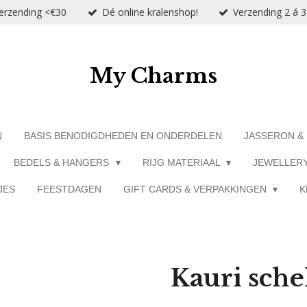
verzending <€30
Dé online kralenshop!
Verzending 2 á 
My Charms
N
BASIS BENODIGDHEDEN EN ONDERDELEN
JASSERON &
BEDELS & HANGERS
RIJG MATERIAAL
JEWELLER
JES
FEESTDAGEN
GIFT CARDS & VERPAKKINGEN
K
Kauri sche