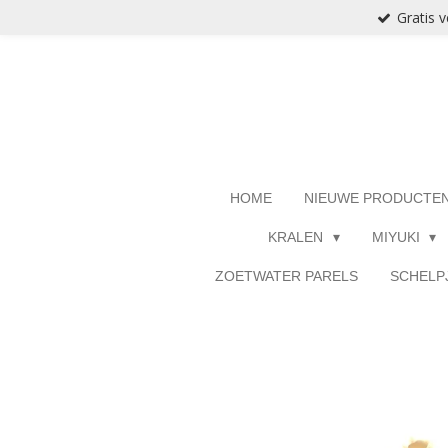
Gratis 
Ga
direct
naar
de
hoofdinhoud
HOME
NIEUWE PRODUCTE
KRALEN
MIYUKI
ZOETWATER PARELS
SCHELP