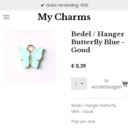
Gratis verzending <€30
Ga
direct
My Charms
naar
de
hoofdinhoud
Bedel / Hanger
Butterfly Blue -
Goud
€ 0,39
In
winkelwagen
Bedel / Hanger Butterfly
Mint - Goud
Prijs per stuk