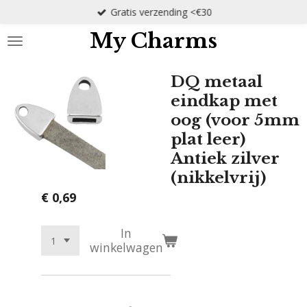
Gratis verzending <€30
Ga
direct
My Charms
naar
de
hoofdinhoud
DQ metaal
eindkap met
oog (voor 5mm
plat leer)
Antiek zilver
(nikkelvrij)
€ 0,69
In
winkelwagen