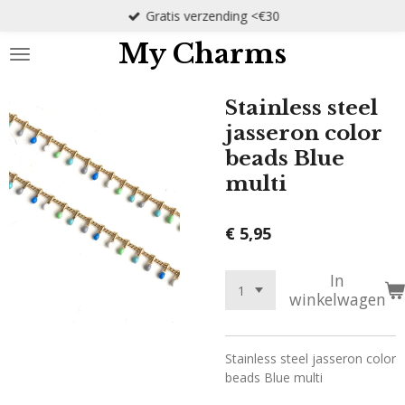
Gratis verzending <€30
Ga
direct
My Charms
naar
de
hoofdinhoud
Stainless steel
jasseron color
beads Blue
multi
€ 5,95
In
winkelwagen
Stainless steel jasseron color
beads Blue multi