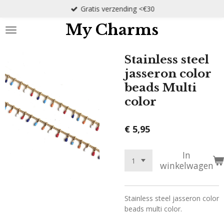
Gratis verzending <€30
Ga
direct
My Charms
naar
de
hoofdinhoud
Stainless steel
jasseron color
beads Multi
color
€ 5,95
In
winkelwagen
Stainless steel jasseron color
beads multi color.