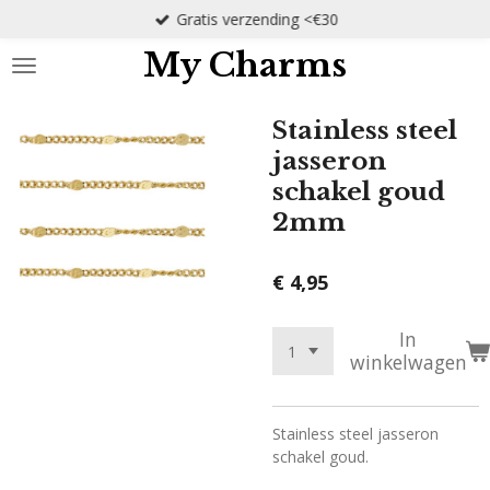
Gratis verzending <€30
Ga
direct
My Charms
naar
de
hoofdinhoud
Stainless steel
jasseron
schakel goud
2mm
€ 4,95
In
winkelwagen
Stainless steel jasseron
schakel goud.