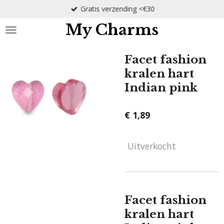
Gratis verzending <€30
Ga
direct
My Charms
naar
de
hoofdinhoud
Facet fashion
kralen hart
Indian pink
€ 1,89
Uitverkocht
Facet fashion
kralen hart