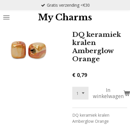
Gratis verzending <€30
Ga
direct
My Charms
naar
de
hoofdinhoud
DQ keramiek
kralen
Amberglow
Orange
€ 0,79
In
winkelwagen
DQ keramiek kralen
Amberglow Orange