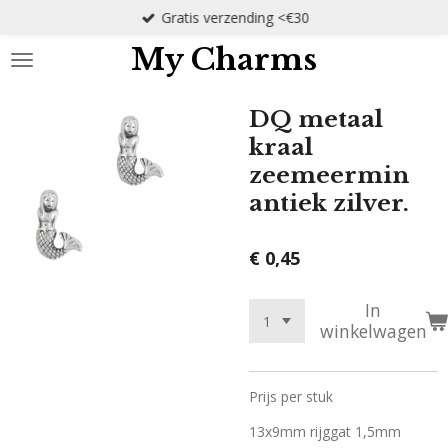
Gratis verzending <€30
Ga
direct
My Charms
naar
de
hoofdinhoud
DQ metaal
kraal
zeemeermin
antiek zilver.
€ 0,45
In
winkelwagen
Prijs per stuk
13x9mm rijggat 1,5mm