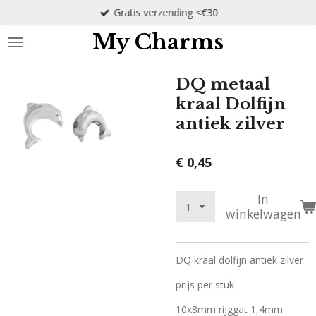
Gratis verzending <€30
Ga
direct
My Charms
naar
de
hoofdinhoud
DQ metaal
kraal Dolfijn
antiek zilver
€ 0,45
In
winkelwagen
DQ kraal dolfijn antiek zilver
prijs per stuk
10x8mm rijggat 1,4mm